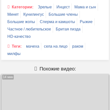
Категории:
Зрелые
Инцест
Мама и сын
Минет
Кунилингус
Большие члены
Большие жопы
Сперма и камшоты
Рыжие
Частное / любительское
Бритая пизда
HD-качество
Теги:
мачеха
села на лицо
раком
милфы
Похожие видео:
14 мин