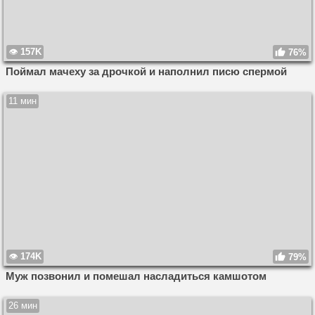
157K
76%
Поймал мачеху за дрочкой и наполнил писю спермой
11 мин
174K
79%
Муж позвонил и помешал насладиться камшотом
26 мин