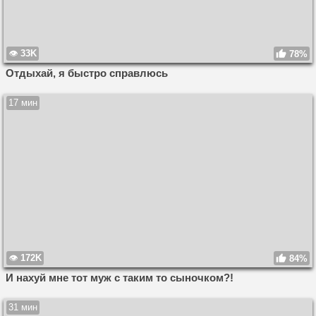
33K
78%
Отдыхай, я быстро справлюсь
17 мин
172K
84%
И нахуй мне тот муж с таким то сыночком?!
31 мин