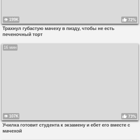
199K
72%
Трахнул губастую мачеху в пизду, чтобы не есть
печеночный торт
16 мин
107K
73%
Училка готовит студента к экзамену и ебет его вместе с
мачехой