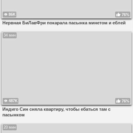
86K
76%
Нервная БиЛавФри покарала пасынка минетом и еблей
34 мин
487K
76%
Индиго Син сняла квартиру, чтобы ебаться там с
пасынком
20 мин