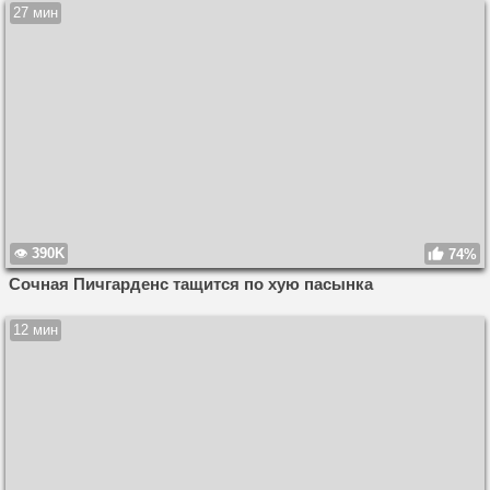
27 мин
390K
74%
Сочная Пичгарденс тащится по хую пасынка
12 мин