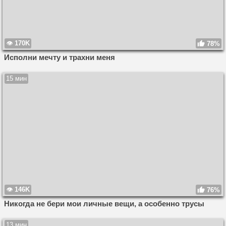
170K
78%
Исполни мечту и трахни меня
15 мин
146K
76%
Никогда не бери мои личные вещи, а особенно трусы
13 мин