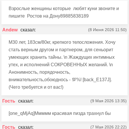
Взрослые женщины которые любят куни звоните и
пишите Ростов на Дону89885838189
Andew
(8 Июня 2026 11:50)
М30 лет, 183см/80кг, крепкого телосложения. Хочу
стать верным другом и партнером, для сеньорит
умеющих хранить тайны. \n Жаждущих интимных
утех, и исполнений СОКРОВЕННЫХ желаний. \n
Анонимность, порядочность,
внимательность,обоюднось - 💯%! [back_E137J].
(Чего требуется и от вас!)
Гость
(9 Мая 2026 13:35)
[one_qMjAq]Ммммм красивая пизда трахнул бы
Гость
(7 Мая 2026 22:22)