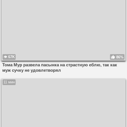
67K
86%
Тома Мур развела пасынка на страстную еблю, так как
муж сучку не удовлетворял
11 мин