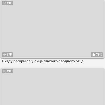
38 мин
77K
78%
Пизду раскрыла у лица плохого сводного отца
10 мин