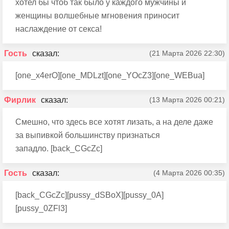
хотел бы чтоб так было у каждого мужчины и
женщины волшебные мгновения приносит
наслаждение от секса!
Гость
(21 Марта 2026 22:30)
[one_x4erO][one_MDLzt][one_YOcZ3][one_WEBua]
Фирлик
(13 Марта 2026 00:21)
Смешно, что здесь все хотят лизать, а на деле даже
за выпивкой большинству признаться
западло. [back_CGcZc]
Гость
(4 Марта 2026 00:35)
[back_CGcZc][pussy_dSBoX][pussy_0A]
[pussy_0ZFl3]